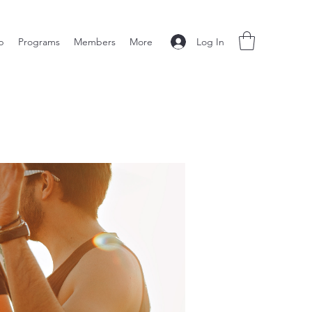
Log In
p
Programs
Members
More