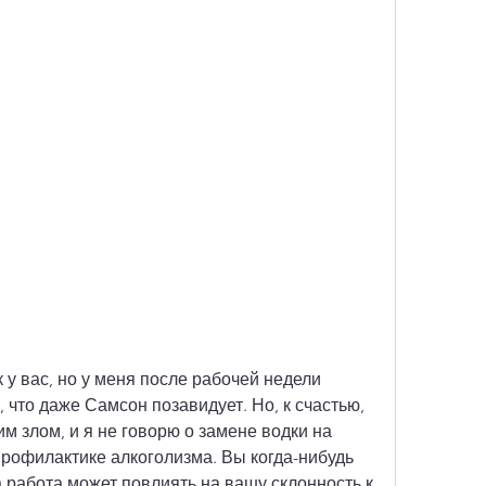
к у вас, но у меня после рабочей недели 
 что даже Самсон позавидует. Но, к счастью, 
м злом, и я не говорю о замене водки на 
 профилактике алкоголизма. Вы когда-нибудь 
 работа может повлиять на вашу склонность к 