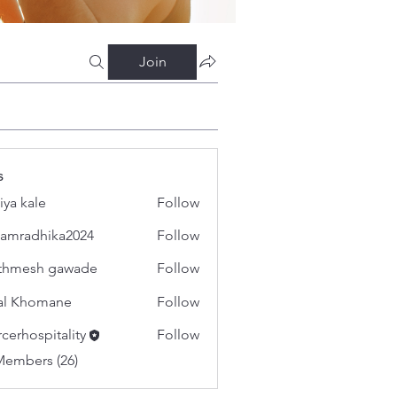
Join
s
iya kale
Follow
amradhika2024
Follow
dhika2024
thmesh gawade
Follow
al Khomane
Follow
cerhospitality
Follow
spitality
Members (26)