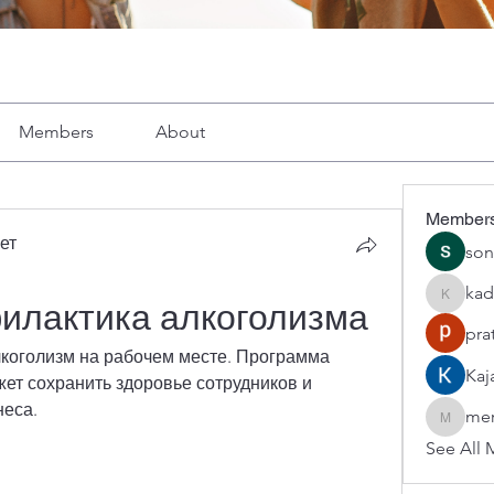
Members
About
Member
ет
son
kad
kadamra
илактика алкоголизма
pra
лкоголизм на рабочем месте. Программа 
Kaj
ет сохранить здоровье сотрудников и 
неса.
mer
mercerho
See All 