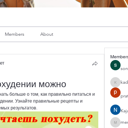
Members
About
Member
ет
son
охудении можно
kad
kadamra
ать больше о том, как правильно питаться и 
pra
дении. Узнайте правильные рецепты и 
мых результатов.
Kaj
mer
mercerho