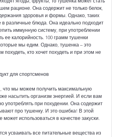
иходят ягоды, фрукты, то тушенка может стать 
ем рационе. Она содержит не только белок, 
ержания здоровья и формы. Однако, таких 
ее в различные блюда. Она идеально подходит 
епить иммунную систему, при употреблении 
 ее калорийность. 100 грамм тушенки 
которые мы едим. Однако, тушенка – это 
 похудеть, кто хочет похудеть и при этом не 
дукт для спортсменов
, что мы можем получить максимальную 
акже насытить организм энергией. И если вам 
о употреблять при похудении. Она содержит 
ывают про тушенку. И это ошибка! В этой 
е может использоваться в качестве закуски.
ется усваивать все питательные вещества из 