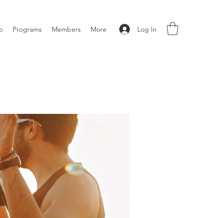
Log In
p
Programs
Members
More