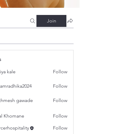
Join
s
iya kale
Follow
amradhika2024
Follow
dhika2024
thmesh gawade
Follow
al Khomane
Follow
cerhospitality
Follow
spitality